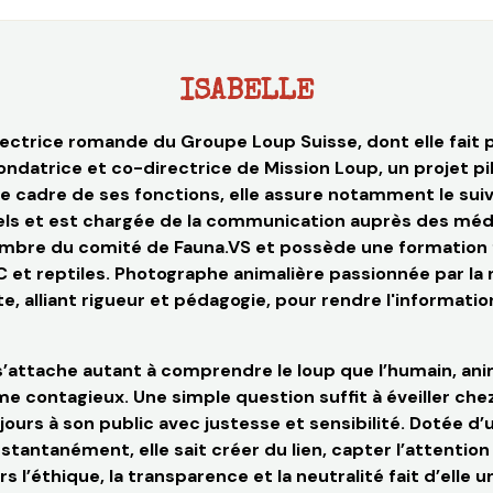
ISABELLE
rectrice romande du Groupe Loup Suisse, dont elle fait p
ndatrice et co-directrice de Mission Loup, un projet pilo
le cadre de ses fonctions, elle assure notamment le sui
iels et est chargée de la communication auprès des méd
bre du comité de Fauna.VS et possède u
ne formation 
C et reptiles. Photographe animalière passionnée par la
, alliant rigueur et pédagogie, pour rendre l'informatio
e s’attache autant à comprendre le loup que l’humain, an
e contagieux. Une simple question suffit à éveiller che
jours à son public avec justesse et sensibilité. Dotée 
stantanément, elle sait créer du lien, capter l’attention e
’éthique, la transparence et la neutralité fait d’elle un