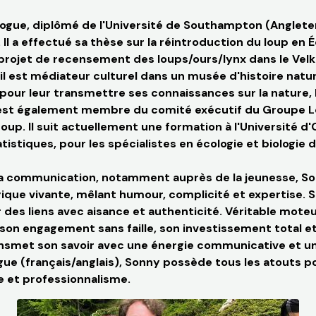
ogue, diplômé de l'Université de Southampton (Angleter
 Il a effectué sa thèse sur la réintroduction du loup en
 projet de recensement des loups/ours/lynx dans le Velk
il est médiateur culturel dans un musée d'histoire nature
pour leur transmettre ses connaissances sur la nature, 
 est également membre du comité exécutif du Groupe Lo
up. Il suit actuellement une formation à l'Université d'
stiques, pour les spécialistes en écologie et biologie d
 la communication, notamment auprès de la jeunesse, Son
que vivante, mêlant humour, complicité et expertise. 
 des liens avec aisance et authenticité.
Véritable moteur
on engagement sans faille, son investissement total et
 transmet son savoir avec une énergie communicative et 
gue (français/anglais), Sonny possède tous les atouts po
et professionnalisme.